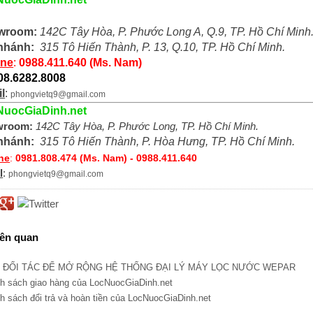
wroom:
142C Tây Hòa, P. Phước Long A, Q.9, TP. Hồ Chí Minh
 nhánh:
315 Tô Hiến Thành, P. 13, Q.10, TP. Hồ Chí Minh.
ine
:
0988.411.640 (Ms. Nam)
 08.6282.8008
l
:
phongvietq9@gmail.com
NuocGiaDinh.net
wroom:
142C Tây Hòa, P. Phước Long, TP. Hồ Chí Minh.
 nhánh:
315 Tô Hiến Thành, P. Hòa Hưng, TP. Hồ Chí Minh.
ine
:
0981.808.474 (Ms. Nam) - 0988.411.640
l
:
phongvietq9@gmail.com
iên quan
N ĐỐI TÁC ĐỂ MỞ RỘNG HỆ THỐNG ĐẠI LÝ MÁY LỌC NƯỚC WEPAR
nh sách giao hàng của LocNuocGiaDinh.net
nh sách đổi trả và hoàn tiền của LocNuocGiaDinh.net