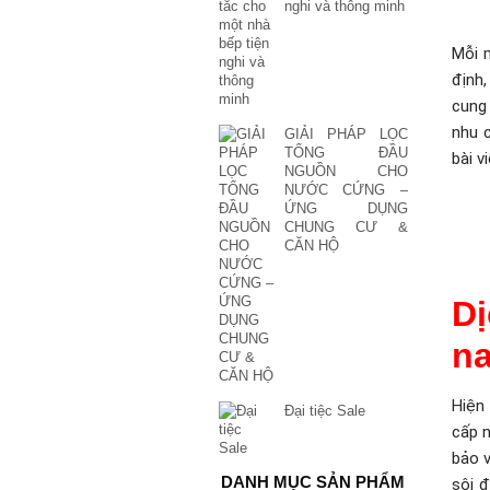
nghi và thông minh
Mỗi 
định,
cung 
nhu 
GIẢI PHÁP LỌC
TỔNG ĐẦU
bài v
NGUỒN CHO
NƯỚC CỨNG –
ỨNG DỤNG
CHUNG CƯ &
CĂN HỘ
D
na
Hiện
Đại tiệc Sale
cấp n
bảo 
DANH MỤC SẢN PHẨM
sôi đ