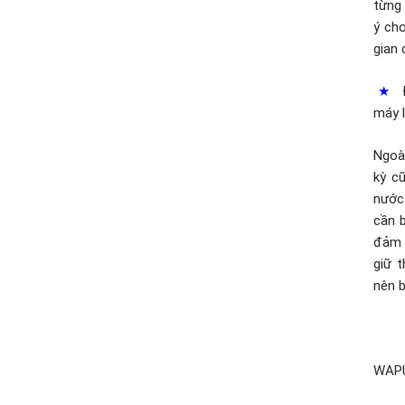
từng 
ý ch
gian 
★
Để
máy 
Ngoài
kỳ c
nước
cần b
đảm 
giữ t
nên b
WAPU