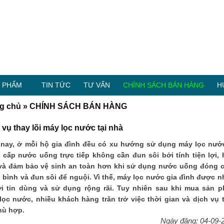
 PHẨM
TIN TỨC
TƯ VẤN
CHÍNH SÁCH BÁN HÀNG
H
g chủ
»
CHÍNH SÁCH BÁN HÀNG
 vụ thay lõi máy lọc nước tại nhà
 nay, ở mỗi hộ gia đình đều có xu hướng sử dụng máy lọc nướ
 cấp nước uống trực tiếp không cần đun sôi bởi tính tiện lợi, 
và đảm bảo vệ sinh an toàn hơn khi sử dụng nước uống đóng c
 bình và đun sôi để nguội. Vì thế, máy lọc nước gia đình được n
i tin dùng và sử dụng rộng rãi. Tuy nhiên sau khi mua sản 
lọc nước, nhiều khách hàng trăn trở việc thời gian và dịch vụ 
phù hợp.
Ngày đăng: 04-09-