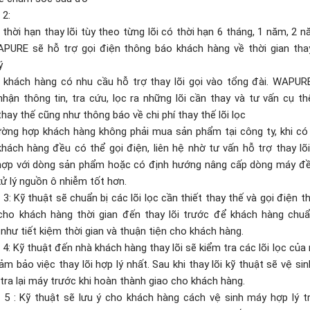
 2:
 thời hạn thay lõi tùy theo từng lõi có thời hạn 6 tháng, 1 năm, 2 nă
APURE sẽ hỗ trợ gọi điện thông báo khách hàng về thời gian thay
ý
i khách hàng có nhu cầu hỗ trợ thay lõi gọi vào tổng đài. WAPUR
nhận thông tin, tra cứu, lọc ra những lõi cần thay và tư vấn cụ th
thay thế cũng như thông báo về chi phí thay thế lõi lọc
ường hợp khách hàng không phải mua sản phẩm tại công ty, khi có
hách hàng đều có thể gọi điện, liên hệ nhờ tư vấn hỗ trợ thay lõi
hợp với dòng sản phẩm hoặc có định hướng nâng cấp dòng máy đề
xử lý nguồn ô nhiễm tốt hơn.
3: Kỹ thuật sẽ chuẩn bị các lõi lọc cần thiết thay thế và gọi điện t
cho khách hàng thời gian đến thay lõi trước để khách hàng chuẩ
như tiết kiệm thời gian và thuận tiện cho khách hàng.
4: Kỹ thuật đến nhà khách hàng thay lõi sẽ kiểm tra các lõi lọc của
m bảo việc thay lõi hợp lý nhất. Sau khi thay lõi kỹ thuật sẽ vệ sin
tra lại máy trước khi hoàn thành giao cho khách hàng.
 5 : Kỹ thuật sẽ lưu ý cho khách hàng cách vệ sinh máy hợp lý t