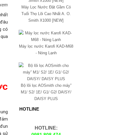
 xem
Máy Lọc Nước Đặt Gầm Có
Tuổi Thọ Lõi Cao Nhất A. O.
nhất
Smith X1000 [NEW]
 đâu
g có
 qua
Máy lọc nước Karofi KAD-M68
- Nóng Lạnh
ớc
Bộ lõi lọc AOSmith cho máy”
M1/ S2/ 1E/ G1/ G2/ DAISY/
DAISY PLUS
HOTLINE
cung
 đảm
 đun
HOTLINE:
à sử
0981.808.474