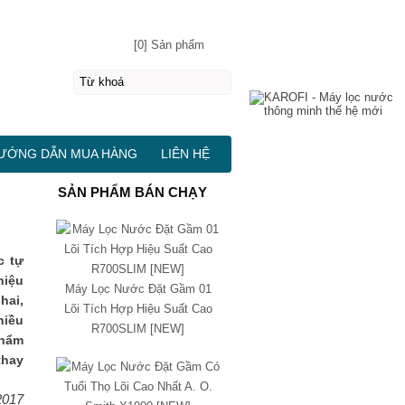
[0] Sản phẩm
ƯỚNG DẪN MUA HÀNG
LIÊN HỆ
SẢN PHẨM BÁN CHẠY
c tự
hiệu
Máy Lọc Nước Đặt Gầm 01
hai,
Lõi Tích Hợp Hiệu Suất Cao
hiều
R700SLIM [NEW]
phẩm
thay
2017