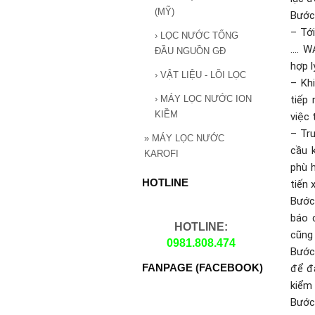
(MỸ)
Bước
– Tới
›
LỌC NƯỚC TỔNG
…. W
ĐẦU NGUỒN GĐ
hợp l
›
VẬT LIỆU - LÕI LỌC
– Kh
›
MÁY LỌC NƯỚC ION
tiếp 
KIỀM
việc 
– Tr
»
MÁY LỌC NƯỚC
cầu k
KAROFI
phù 
HOTLINE
tiến 
Bước 
báo 
HOTLINE:
cũng 
0981.808.474
Bước 
FANPAGE (FACEBOOK)
để đả
kiểm 
Bước