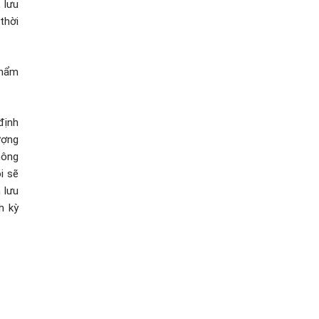
 lưu
thời
phẩm
định
ượng
hông
i sẽ
 lưu
h kỳ