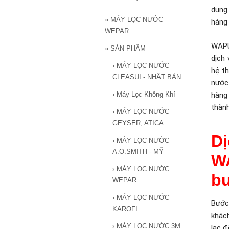
dụng
»
MÁY LỌC NƯỚC
hàng 
WEPAR
WAPU
»
SẢN PHẨM
dịch
›
MÁY LỌC NƯỚC
hệ t
CLEASUI - NHẬT BẢN
nước
›
Máy Lọc Không Khí
hàng 
thành
›
MÁY LỌC NƯỚC
GEYSER, ATICA
D
›
MÁY LỌC NƯỚC
A.O.SMITH - MỸ
W
›
MÁY LỌC NƯỚC
b
WEPAR
›
MÁY LỌC NƯỚC
Bước
KAROFI
khác
›
MÁY LỌC NƯỚC 3M
lạc 