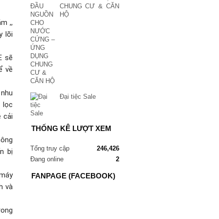
CHUNG CƯ & CĂN
HỘ
m ,,
 lõi
E sẽ
ể về
 nhu
Đại tiệc Sale
 lọc
 cải
THỐNG KÊ LƯỢT XEM
hông
Tổng truy cập
246,426
n bị
Đang online
2
 máy
FANPAGE (FACEBOOK)
h và
rong