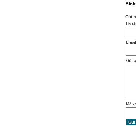
Bình 
Gửi b
Họ t
Emai
Gửi b
Mã x