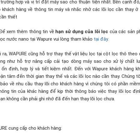
trường hợp và vị trí đặt máy sao cho thuận tiện nhất. Bên cạnh đó,
o khách hàng về thông tin máy và nhắc nhở các lõi lọc cần thay ở 
cần thiết
 xem thêm thông tin về
hạn sử dụng của lõi lọc
của các sản 
lọc nước nano tại Wapure vui lòng tham khảo
tại đây.
 ra, WAPURE cũng hỗ trợ thay thế vật liệu lọc tại cột lọc thô theo 
ũng như hỗ trợ nâng cấp cải tạo dòng máy sao cho xử lý chất l
 ổn định, hợp lý và tiết kiệm nhất. Đến với Wapure khách hàng k
ận tâm đến thời gian thay thế và các lõi lọc nào cần thay. Chúng tô
bảo về nhu cầu thay lõi cho khách hàng vì chúng tôi có phần mềm
hông tin của khác hàng để kịp thời thông báo việc thay lõi lọc địn
ạn không cần phải ghi nhớ đã đến hạn thay lõi lọc chưa.
RE cung cấp cho khách hàng: