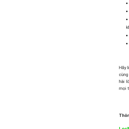
k
Hãy l
cùng
hài 
mọi 
Thôn
Loc