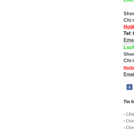
Sho
Chi
Hotl
Tel:
Emai
Loc
Sho
Chi
Hotl
Emai
Tin l
› CẦ
› Chí
› Chí