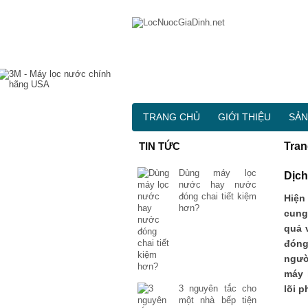
TRANG CHỦ
GIỚI THIỆU
SẢN
TIN TỨC
Tran
Dùng máy lọc
Dịch
nước hay nước
đóng chai tiết kiệm
Hiện
hơn?
cung
quả 
đóng
ngườ
máy 
3 nguyên tắc cho
lõi 
một nhà bếp tiện