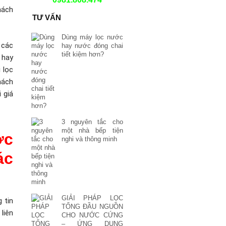
hách
TƯ VẤN
Dùng máy lọc nước
 các
hay nước đóng chai
tiết kiệm hơn?
 hay
 lọc
hách
 giá
3 nguyên tắc cho
một nhà bếp tiện
ợc
nghi và thông minh
ác
GIẢI PHÁP LỌC
 tin
TỔNG ĐẦU NGUỒN
liên
CHO NƯỚC CỨNG
– ỨNG DỤNG