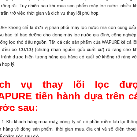
 rộng rãi. Tuy nhiên sau khi mua sản phẩm máy lọc nước, nhiều k
trăn trở việc thời gian và dịch vụ thay lõi phù hợp.
RE không chỉ là đơn vị phân phối máy lọc nước mà con cung cấp
 vụ bảo trì bảo dưỡng cho dòng máy lọc nước gia đình, công nghiệp
hống lọc thô đầu nguồn. Tất cả các sản phẩm của WAPURE kể cả lõi
 đều có CO/CQ (chứng nhận nguồn gốc xuất xứ) rõ ràng cho k
tránh được hiện tượng hàng giả, hàng có xuất xứ không rõ ràng với
 hợp lý.
ịch vụ thay lõi lọc đư
APURE tiến hành dựa trên c
ước sau:
 1: Khi khách hàng mua máy, công ty sẽ có phần mềm lưu lại thông
h hàng về dòng sản phẩm, thời gian mua, địa chỉ và số điện thoại 
để chăm sóc sau đó