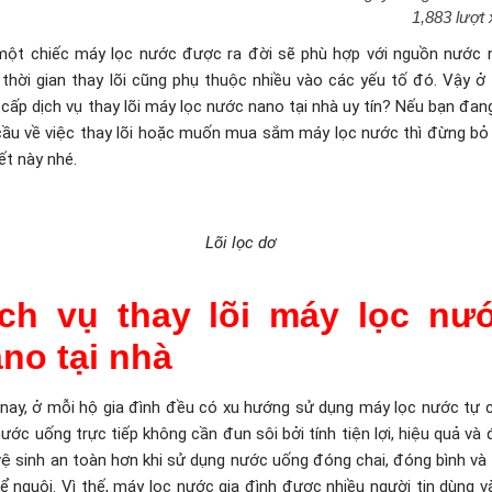
1,883 lượt
một chiếc máy lọc nước được ra đời sẽ phù hợp với nguồn nước 
 thời gian thay lõi cũng phụ thuộc nhiều vào các yếu tố đó. Vậy ở
cấp dịch vụ thay lõi máy lọc nước nano tại nhà uy tín? Nếu bạn đan
cầu về việc thay lõi hoặc muốn mua sắm máy lọc nước thì đừng bỏ
iết này nhé.
Lõi lọc dơ
ịch vụ thay lõi máy lọc nư
no tại nhà
 nay, ở mỗi hộ gia đình đều có xu hướng sử dụng máy lọc nước tự 
ước uống trực tiếp không cần đun sôi bởi tính tiện lợi, hiệu quả và
vệ sinh an toàn hơn khi sử dụng nước uống đóng chai, đóng bình và
ể nguội. Vì thế, máy lọc nước gia đình được nhiều người tin dùng v