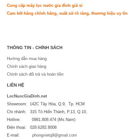
Cung cấp máy lọc nước gia đình giá sỉ
Cam kết hàng chính hãng, xuất xứ rõ ràng, thương hiệu uy tín
quà tặng bạn trai
quà tặng sếp
THÔNG TIN - CHÍNH SÁCH
Hướng dẫn mua hàng
Chính sách giao hàng
Chính sách đổi trả và hoàn tiền
LIÊN HỆ
LocNuocGiaDinh.net
Showroom: 142C Tây Hòa, Q.9, Tp. HCM
Chi nhánh: 315 Tô Hiến Thành, P.13, Q.10,
Hotline: 0981.808.474 (Ms.Nam)
Điện thoại: 028.6282.8008
E-mail:
phongvietq9@gmail.com