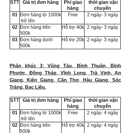
STT
Giá trị đơn hàng
Phí giao
thời gian vận
hàng
chuyển
01
Đơn hàng từ 1000k
Free
2 ngày- 3 ngày
trở lên
02
Đơn hàng trên
Hỗ trợ 40k
2 ngày- 3 ngày
500k
03
Đơn hàng dưới
Hỗ trợ 20k
2 ngày- 3 ngày
500k
Phân khúc 3: Vũng Tàu, Bình Thuận, Bình
Phước, Đồng Tháp, Vĩnh Long, Trà Vinh, An
Giang, Kiên Giang, Cần Thơ, Hậu Giang, Sóc
Trăng, Bạc Liêu.
STT
Giá trị đơn hàng
Phí giao
thời gian vận
hàng
chuyển
01
Đơn hàng từ 1000k
Free
2 ngày- 4 ngày
trở lên
02
Đơn hàng trên
Hỗ trợ 40k
2 ngày- 4 ngày
500k