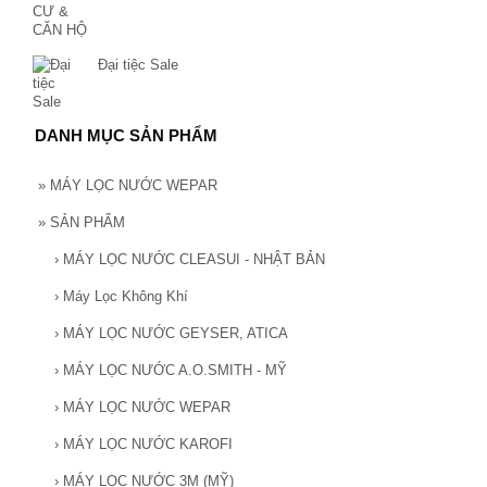
Đại tiệc Sale
DANH MỤC SẢN PHẨM
»
MÁY LỌC NƯỚC WEPAR
»
SẢN PHẨM
›
MÁY LỌC NƯỚC CLEASUI - NHẬT BẢN
›
Máy Lọc Không Khí
›
MÁY LỌC NƯỚC GEYSER, ATICA
›
MÁY LỌC NƯỚC A.O.SMITH - MỸ
›
MÁY LỌC NƯỚC WEPAR
›
MÁY LỌC NƯỚC KAROFI
›
MÁY LỌC NƯỚC 3M (MỸ)