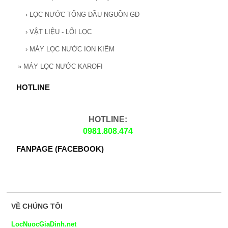
›
LỌC NƯỚC TỔNG ĐẦU NGUỒN GĐ
›
VẬT LIỆU - LÕI LỌC
›
MÁY LỌC NƯỚC ION KIỀM
»
MÁY LỌC NƯỚC KAROFI
HOTLINE
HOTLINE:
0981.808.474
FANPAGE (FACEBOOK)
VỀ CHÚNG TÔI
LocNuocGiaDinh.net