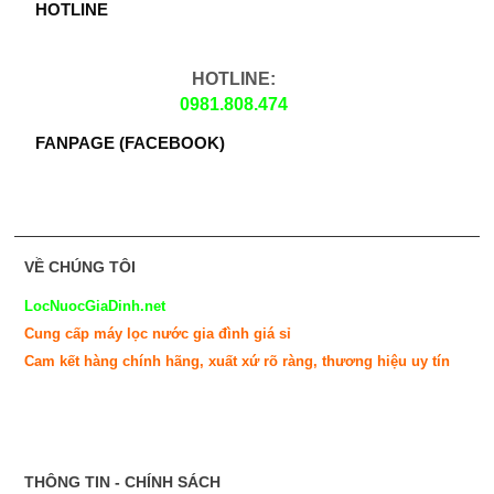
HOTLINE
HOTLINE:
0981.808.474
FANPAGE (FACEBOOK)
VỀ CHÚNG TÔI
LocNuocGiaDinh.net
Cung cấp máy lọc nước gia đình giá sỉ
Cam kết hàng chính hãng, xuất xứ rõ ràng, thương hiệu uy tín
quà tặng bạn trai
quà tặng sếp
THÔNG TIN - CHÍNH SÁCH