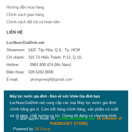
Hướng dẫn mua hàng
Chính sách giao hàng
Chính sách đổi trả và hoàn tiền
LIÊN HỆ
LocNuocGiaDinh.net
Showroom: 142C Tây Hòa, Q.9, Tp. HCM
Chi nhánh: 315 Tô Hiến Thành, P.13, Q.10,
Hotline: 0981.808.474 (Ms.Nam)
Điện thoại: 028.6282.8008
E-mail:
phongvietq9@gmail.com
Máy lọc nước gia đình - Bảo vệ sức khỏe Gia đình bạn
LocNuocGiaDinh.net cung cấp các loại Máy lọc nước gia đình
chính hãng giá sỉ. Cam kết hàng chính hãng, sản phẩm có xuất
sứ rõ ràng, chất lượng uy tín. Chúng tôi đang có chương trính
© Bản quyền thuộc về:
LocNuocGiaDinh.net
(
A member of
KHUYẾN MÃI cho Máy lọc nước 3M, A.O.SMITH, KAROFI,
PHONGVIET STORE
)
WEPAR
- Powered by
IM Group