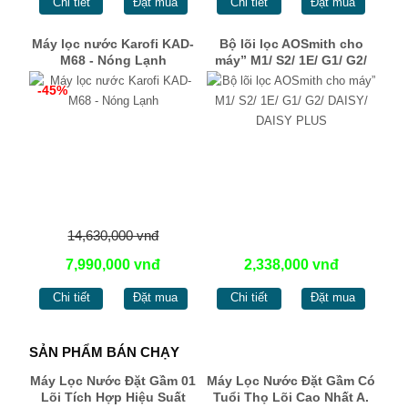
Chi tiết
Đặt mua
Chi tiết
Đặt mua
Máy lọc nước Karofi KAD-
Bộ lõi lọc AOSmith cho
M68 - Nóng Lạnh
máy” M1/ S2/ 1E/ G1/ G2/
DAISY/ DAISY PLUS
-45%
14,630,000 vnđ
7,990,000 vnđ
2,338,000 vnđ
Chi tiết
Đặt mua
Chi tiết
Đặt mua
SẢN PHẨM BÁN CHẠY
Máy Lọc Nước Đặt Gầm 01
Máy Lọc Nước Đặt Gầm Có
Lõi Tích Hợp Hiệu Suất
Tuổi Thọ Lõi Cao Nhất A.