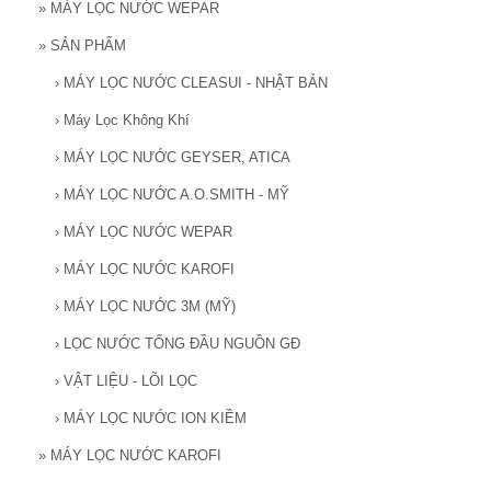
»
MÁY LỌC NƯỚC WEPAR
»
SẢN PHẨM
›
MÁY LỌC NƯỚC CLEASUI - NHẬT BẢN
›
Máy Lọc Không Khí
›
MÁY LỌC NƯỚC GEYSER, ATICA
›
MÁY LỌC NƯỚC A.O.SMITH - MỸ
›
MÁY LỌC NƯỚC WEPAR
›
MÁY LỌC NƯỚC KAROFI
›
MÁY LỌC NƯỚC 3M (MỸ)
›
LỌC NƯỚC TỔNG ĐẦU NGUỒN GĐ
›
VẬT LIỆU - LÕI LỌC
›
MÁY LỌC NƯỚC ION KIỀM
»
MÁY LỌC NƯỚC KAROFI