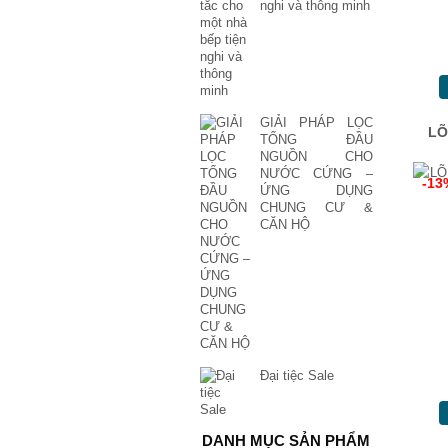
nghi và thông minh
GIẢI PHÁP LỌC
LÕ
TỔNG ĐẦU
NGUỒN CHO
NƯỚC CỨNG –
-13
ỨNG DỤNG
CHUNG CƯ &
CĂN HỘ
Đại tiệc Sale
DANH MỤC SẢN PHẨM