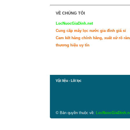
VỀ CHÚNG TÔI
LocNuocGiaDinh.net
Cung cấp máy lọc nước gia đình giá sỉ
Cam kết hàng chính hãng, xuất xứ rõ ràn
thương hiệu uy tín
quà tặng bạn trai
quà tặng sếp
Vật liệu - Lõi lọc
© Bản quyền thuộc về:
LocNuocGiaDinh.n