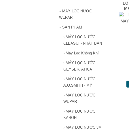
LÕ
M
»
MÁY LỌC NƯỚC
WEPAR
»
SẢN PHẨM
›
MÁY LỌC NƯỚC
CLEASUI - NHẬT BẢN
›
Máy Lọc Không Khí
›
MÁY LỌC NƯỚC
GEYSER, ATICA
›
MÁY LỌC NƯỚC
A.O.SMITH - MỸ
›
MÁY LỌC NƯỚC
WEPAR
›
MÁY LỌC NƯỚC
KAROFI
›
MÁY LỌC NƯỚC 3M