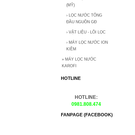
(MỸ)
›
LỌC NƯỚC TỔNG
ĐẦU NGUỒN GĐ
›
VẬT LIỆU - LÕI LỌC
›
MÁY LỌC NƯỚC ION
KIỀM
»
MÁY LỌC NƯỚC
KAROFI
HOTLINE
HOTLINE:
0981.808.474
FANPAGE (FACEBOOK)