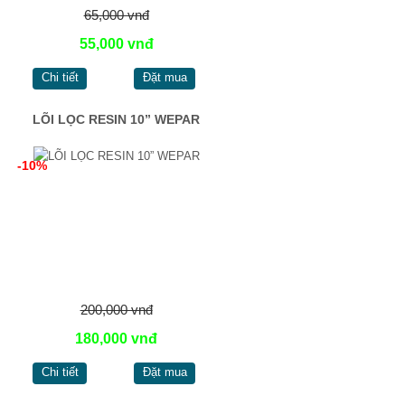
65,000 vnđ
55,000 vnđ
Chi tiết
Đặt mua
LÕI LỌC RESIN 10” WEPAR
-10%
200,000 vnđ
180,000 vnđ
Chi tiết
Đặt mua