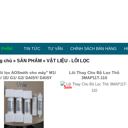
 PHẨM
TIN TỨC
TƯ VẤN
CHÍNH SÁCH BÁN HÀNG
H
g chủ
»
SẢN PHẨM
»
VẬT LIỆU - LÕI LỌC
lõi lọc AOSmith cho máy” M1/
Lõi Thay Cho Bộ Lọc Thô
/ 1E/ G1/ G2/ DAISY/ DAISY
3MAP11T-110
PLUS
Sale