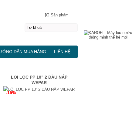
[0] Sản phẩm
ƯỚNG DẪN MUA HÀNG
LIÊN HỆ
LÕI LỌC PP 10” 2 ĐẦU NẮP
WEPAR
-15%