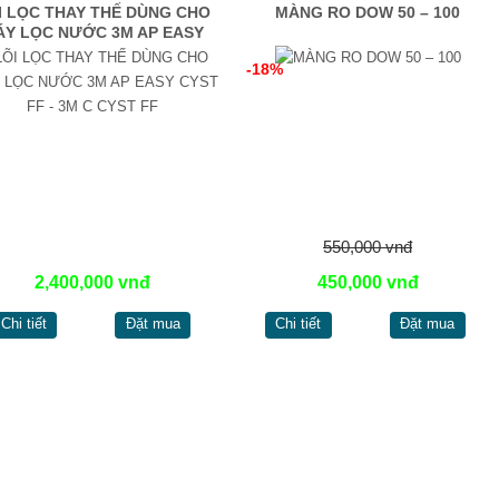
I LỌC THAY THẾ DÙNG CHO
MÀNG RO DOW 50 – 100
ÁY LỌC NƯỚC 3M AP EASY
CYST FF - 3M C CYST FF
-18%
550,000 vnđ
2,400,000 vnđ
450,000 vnđ
Chi tiết
Đặt mua
Chi tiết
Đặt mua