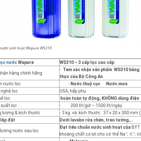
c nước sinh hoạt Wapure WS310
lọc nước
Wapure
WS310 – 3 cấp lọc cao cấp
-
Tem xác nhận sản phẩm WS310 bằng
nhận hàng chính hãng
thực của Bộ Công An
n nước lọc
-
Nước thuỷ cục
Nước mưa
 nghệ lọc
USA, hấp phụ
ế lọc
hoàn toàn tự động, KHÔNG dùng điện
 suất lọc
- 200 lít/giờ – 1500 lít/ngày
 lượng & kích thước
- 3 kg và kích thước: 37 x 20 x 300 mm 
í lắp đặt
Dưới lavabo rửa chén, treo tường,…
Đạt tiêu chuẩn nước sinh hoạt của
BYT 
 lượng nước sau lọc
+
+
; K
; 
khoáng chất có lợi cho cơ thể Na