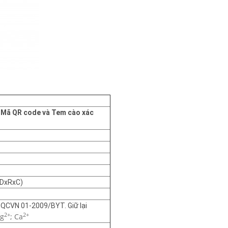
Mã QR code và
Tem cào xác
(DxRxC)
QCVN 01-2009/BYT. Giữ lại
2+
2+
Mg
; Ca