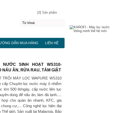
[0] Sản phẩm
ƯỚNG DẪN MUA HÀNG
LIÊN HỆ
 NƯỚC SINH HOẠT WS310-
 NẤU ĂN, RỬA RAU, TẮM GIẶT
T TRỘI MÁY LỌC WAPURE WS310
o cấp Chuyên lọc nước máy ô nhiễm
c lớn 500 lít/ngày, cấp nước liên tục
huyên dùng để nấu ăn, làm đá lạnh….
ù hợp cho quán ăn nhanh, KFC, gia
ộ chung cư,… Công nghệ lọc hiện đại
n Thế giới, Sản xuất tại Malaysia, Bảo