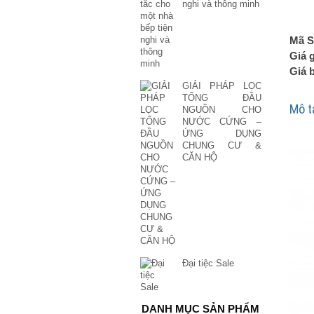
nghi và thông minh
Mã S
Giá 
Giá 
GIẢI PHÁP LỌC
TỔNG ĐẦU
Mô t
NGUỒN CHO
NƯỚC CỨNG –
ỨNG DỤNG
CHUNG CƯ &
CĂN HỘ
Đại tiệc Sale
DANH MỤC SẢN PHẨM