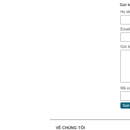
Gửi b
Họ t
Emai
Gửi b
Mã x
VỀ CHÚNG TÔI