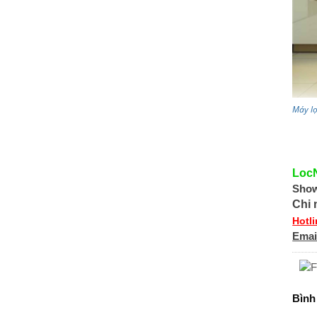
Máy l
Loc
Sho
Chi
Hotl
Emai
Bình 