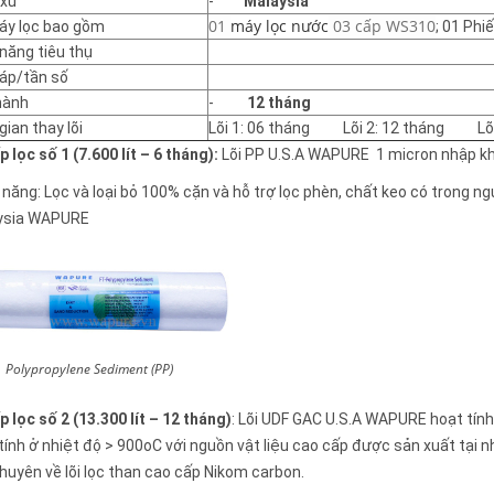
 xứ
-
Malaysia
01
máy lọc nước
03 cấp WS310
áy lọc bao gồm
; 01 Phi
năng tiêu thụ
 áp/tần số
hành
-
12 tháng
gian thay lõi
Lõi 1: 06 tháng Lõi 2: 12 tháng Lõi 
p lọc số 1
(7.600 lít – 6 tháng):
Lõi PP U.S.A WAPURE 1 micron nhập k
năng: Lọc và loại bỏ 100% cặn và hỗ trợ lọc phèn, chất keo có trong n
ysia WAPURE
c Polypropylene Sediment (PP)
p lọc số 2 (13.300 lít – 12 tháng)
: Lõi UDF GAC U.S.A WAPURE hoạt tín
tính ở nhiệt độ > 900oC với nguồn vật liệu cao cấp được sản xuất tại n
chuyên về lõi lọc than cao cấp Nikom carbon.