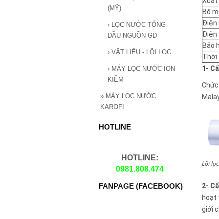
Xuất
(MỸ)
Bộ m
Điện 
›
LỌC NƯỚC TỔNG
Điện
ĐẦU NGUỒN GĐ
Bảo 
›
VẬT LIỆU - LÕI LỌC
Thời 
1- Cấ
›
MÁY LỌC NƯỚC ION
KIỀM
Chức 
»
MÁY LỌC NƯỚC
Mala
KAROFI
HOTLINE
HOTLINE:
Lõi lọ
0981.808.474
2- Cấ
FANPAGE (FACEBOOK)
hoạt 
giới 