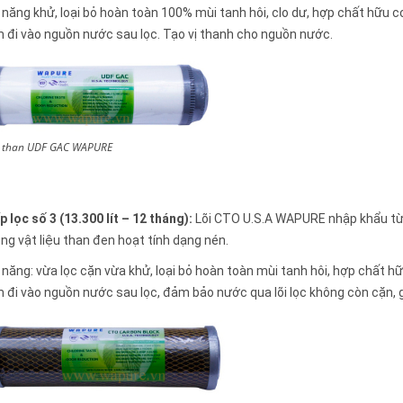
năng khử, loại bỏ hoàn toàn 100% mùi tanh hôi, clo dư, hợp chất hữu c
 đi vào nguồn nước sau lọc. Tạo vị thanh cho nguồn nước.
ọc than UDF GAC WAPURE
p lọc số 3 (13.300 lít – 12 tháng):
Lõi CTO U.S.A WAPURE nhập khẩu từ 
ng vật liệu than đen hoạt tính dạng nén.
năng: vừa lọc cặn vừa khử, loại bỏ hoàn toàn mùi tanh hôi, hợp chất h
 đi vào nguồn nước sau lọc, đảm bảo nước qua lõi lọc không còn cặn, g