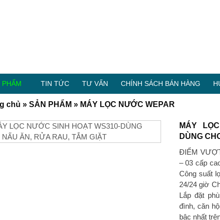
 PHẨM
TIN TỨC
TƯ VẤN
CHÍNH SÁCH BÁN HÀNG
H
g chủ
»
SẢN PHẨM
»
MÁY LỌC NƯỚC WEPAR
MÁY LỌC
DÙNG CHO
ĐIỂM VƯỢ
– 03 cấp ca
Công suất lọ
24/24 giờ C
Lắp đặt ph
đình, căn h
bậc nhất trê