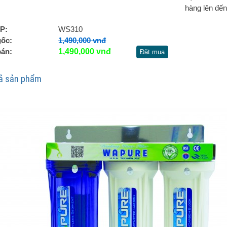
hàng lên đến
P:
WS310
gốc:
1,490,000 vnđ
bán:
1,490,000 vnđ
Đặt mua
ả sản phẩm