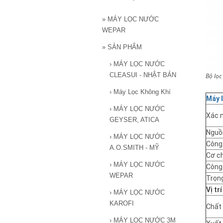
»
MÁY LỌC NƯỚC
WEPAR
»
SẢN PHẨM
›
MÁY LỌC NƯỚC
CLEASUI - NHẬT BẢN
Bộ lọ
›
Máy Lọc Không Khí
Máy 
›
MÁY LỌC NƯỚC
Xác 
GEYSER, ATICA
Nguồ
›
MÁY LỌC NƯỚC
Công
A.O.SMITH - MỸ
Cơ ch
›
MÁY LỌC NƯỚC
Công
WEPAR
Trọng
Vị tr
›
MÁY LỌC NƯỚC
KAROFI
Chất
›
MÁY LỌC NƯỚC 3M