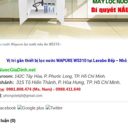
ọc nước
Wapure
lọc nước nấu ăn WS310 -
Vị trí gắn thiết bị lọc nước WAPURE WS310 tại Lavabo Bếp – Nhỏ 
NuocGiaDinh.net
wroom:
142C Tây Hòa, P. Phước Long, TP. Hồ Chí Minh.
 nhánh:
315 Tô Hiến Thành, P. Hòa Hưng, TP. Hồ Chí Minh.
ine
:
0981.808.474 (Ms. Nam) - 0988.411.640
l
:
phongvietq9@gmail.com
luận (0)