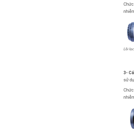
Chức 
nhiễm
Lõi l
3- Cấ
sử dụ
Chức 
nhiễm